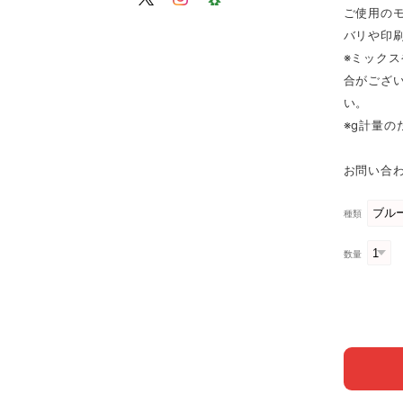
ご使用の
バリや印
※ミック
合がござ
い。
※g計量
お問い合わ
種類
数量