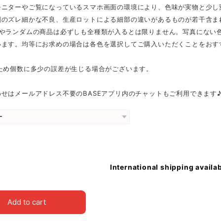
モニターやご覧になっているスマホ画面の環境により、色味が実物と少し
刷のズレ細かな不良、生産ロットによる細部の違いがあるものが若干含ま
スやランダムの商品は必ずしも全種類が入るとは限りません。写真にない
います。均等にお求めの場合は各色を選択してご購入いただくことをおす
のため個数に多少の誤差が生じる場合がございます。
せはメールアドレス不要のBASEアプリ内のチャットもご利用できます
International shipping availa
Add to cart