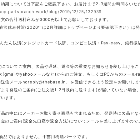
・納期については下記をご確認下さい。お届けまで2-3週間お時間をいた
shop.partsbranch.work/blog/2019/12/25/132939
文の合計送料込みが3000円以上でお願いしております。
春節休み付近(2026年は2月詳細はトップページより要確認下さい）は
かんたん決済(クレジットカード決済、コンビニ決済・Pay-easy、銀
定についてご案内、欠品や遅延、返金等の重要なお知らせを差し上げるこ
ス(gmailやyahooメールなど)からのご注文、もしくはPCからのメール
r
動送信メール
noreply@thebase.in
、を受信できるよう設定をお願いしま
より発送のご案内(ご注文後1-2日以内に送ります)が届いていない場
ざいます。
商品の中にはメーカーお取り寄せ商品も含まれるため、発送時に欠品とな
返金のご案内(返金先口座や返金方法)についてメールを差し上げますので
は食品ではありません。手芸用樹脂パーツです。