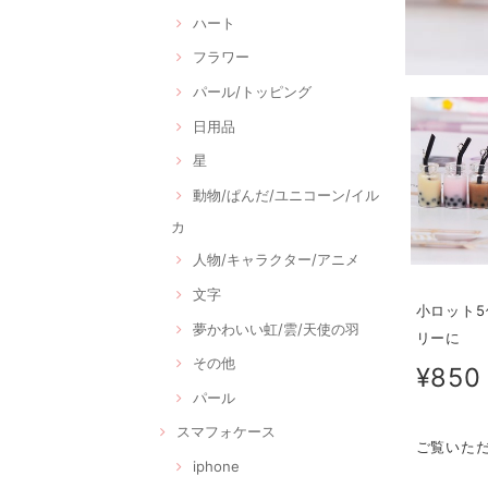
ハート
フラワー
パール/トッピング
日用品
星
動物/ぱんだ/ユニコーン/イル
カ
人物/キャラクター/アニメ
文字
小ロット5
夢かわいい虹/雲/天使の羽
リーに
その他
¥850
パール
スマフォケース
ご覧いた
iphone