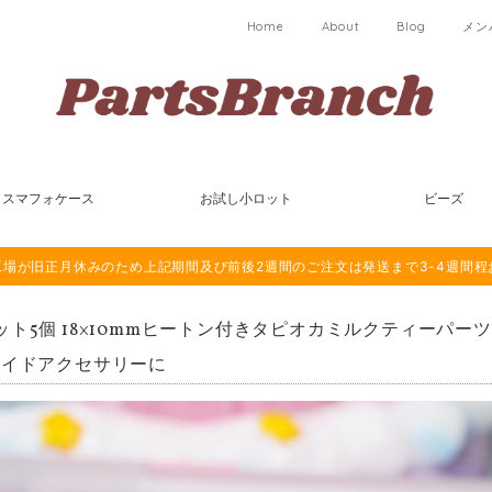
Home
About
Blog
メン
スマフォケース
お試し小ロット
ビーズ
は海外工場が旧正月休みのため上記期間及び前後2週間のご注文は発送まで3-4週間
ット5個 18×10mmヒートン付きタピオカミルクティーパー
メイドアクセサリーに