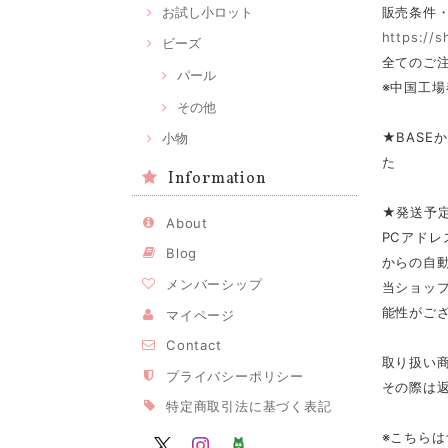
お試し小ロット
販売条件
https://
ビーズ
全てのご注
パール
※中国工場
その他
★BASE
小物
た
Information
★発送予
About
PCアドレ
Blog
からの自
メンバーシップ
当ショップ
能性がご
マイページ
Contact
取り扱い
プライバシーポリシー
その際は
特定商取引法に基づく表記
※こちら