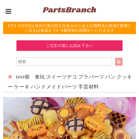
2/14-2/25日は海外工場が旧正月休みのため上記期間及び前後2週間の
ご注文は発送まで3-4週間程お時間をいただきます
ご注文の前にお読み下さい
100個 食玩 スイーツデコ プラパーツ パン クッキ
ー ケーキ ハンドメイドパーツ 手芸材料