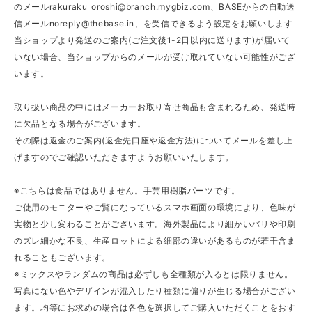
のメール
rakuraku_oroshi@branch.mygbiz.com
、BASEからの自動送
信メール
noreply@thebase.in
、を受信できるよう設定をお願いします
当ショップより発送のご案内(ご注文後1-2日以内に送ります)が届いて
いない場合、当ショップからのメールが受け取れていない可能性がござ
います。
取り扱い商品の中にはメーカーお取り寄せ商品も含まれるため、発送時
に欠品となる場合がございます。
その際は返金のご案内(返金先口座や返金方法)についてメールを差し上
げますのでご確認いただきますようお願いいたします。
※こちらは食品ではありません。手芸用樹脂パーツです。
ご使用のモニターやご覧になっているスマホ画面の環境により、色味が
実物と少し変わることがございます。海外製品により細かいバリや印刷
のズレ細かな不良、生産ロットによる細部の違いがあるものが若干含ま
れることもございます。
※ミックスやランダムの商品は必ずしも全種類が入るとは限りません。
写真にない色やデザインが混入したり種類に偏りが生じる場合がござい
ます。均等にお求めの場合は各色を選択してご購入いただくことをおす