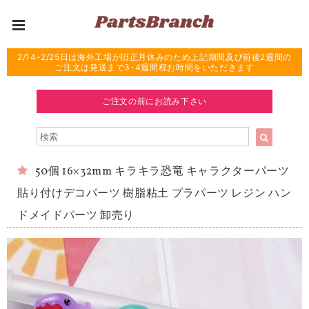
2/14-2/25日は海外工場が旧正月休みのため上記期間及び前後2週間の
ご注文は発送まで3-4週間程お時間をいただきます
ご注文の前にお読み下さい
50個 16×32mm キラキラ恐竜 キャラクターパーツ
貼り付けデコパーツ 樹脂粘土 プラパーツ レジン ハン
ドメイドパーツ 卸売り