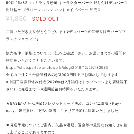
50個 16×32mm キラキラ恐竜 キャラクターパーツ 貼り付けデコパーツ
樹脂粘土 プラパーツ レジン ハンドメイドパーツ 卸売り
¥1,850
SOLD OUT
ご覧いただきありがとうございます♪デコパーツの卸売り販売パーツブ
ランチショップです
販売条件・納期については下記をご確認下さい。お届けまで2-3週間お
時間をいただくこともございます。
https://shop.partsbranch.work/blog/2019/12/25/132939
全てのご注文の合計送料込みが3000円以上でお願いしております。
※中国工場春節休み付近(2026年は2月詳細はトップページより要確認下
さい）は発送まで3-4週間前後お時間をいただきます。
★BASEかんたん決済(クレジットカード決済、コンビニ決済・Pay-
easy、銀行振込、後払い決済、キャリア決済)に対応いたしました
★発送予定についてご案内、欠品や遅延、返金等の重要なお知らせを差
し上げることがありますので