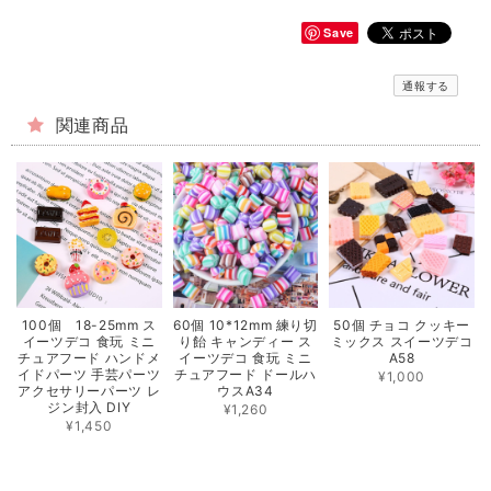
Save
通報する
関連商品
100個 18-25mm ス
60個 10*12mm 練り切
50個 チョコ クッキー
イーツデコ 食玩 ミニ
り飴 キャンディー ス
ミックス スイーツデコ
チュアフード ハンドメ
イーツデコ 食玩 ミニ
A58
イドパーツ 手芸パーツ
チュアフード ドールハ
¥1,000
アクセサリーパーツ レ
ウスA34
ジン封入 DIY
¥1,260
¥1,450