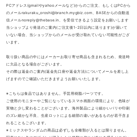
PCアドレス(gmailやyahooメールなど)からのご注文、もしくはPCから
のメール
rakuraku_oroshi@branch.mygbiz.com
、BASEからの自動送
信メール
noreply@thebase.in
、を受信できるよう設定をお願いします
当ショップより発送のご案内(ご注文後1-2日以内に送ります)が届いて
いない場合、当ショップからのメールが受け取れていない可能性がござ
います。
取り扱い商品の中にはメーカーお取り寄せ商品も含まれるため、発送時
に欠品となる場合がございます。
その際は返金のご案内(返金先口座や返金方法)についてメールを差し上
げますのでご確認いただきますようお願いいたします。
※こちらは食品ではありません。手芸用樹脂パーツです。
ご使用のモニターやご覧になっているスマホ画面の環境により、色味が
実物と少し変わることがございます。海外製品により細かいバリや印刷
のズレ細かな不良、生産ロットによる細部の違いがあるものが若干含ま
れることもございます。
※ミックスやランダムの商品は必ずしも全種類が入るとは限りません。