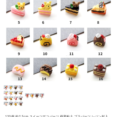
120個 約2.5cm スイーツデコパーツ 樹脂粘土 プラパーツ レジン封入