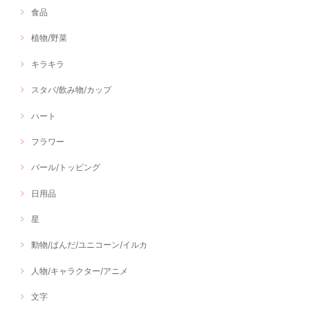
食品
植物/野菜
キラキラ
スタバ/飲み物/カップ
ハート
フラワー
パール/トッピング
日用品
星
動物/ぱんだ/ユニコーン/イルカ
人物/キャラクター/アニメ
文字