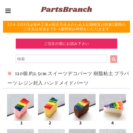
2/14-2/25日は海外工場が旧正月休みのため上記期間及び前後2週間の
ご注文は発送まで3-4週間程お時間をいただきます
ご注文の前にお読み下さい
120個 約2.5cm スイーツデコパーツ 樹脂粘土 プラパ
ーツ レジン封入 ハンドメイドパーツ