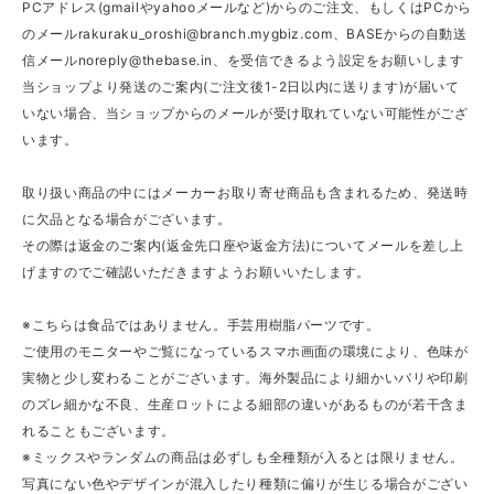
PCアドレス(gmailやyahooメールなど)からのご注文、もしくはPCから
のメール
rakuraku_oroshi@branch.mygbiz.com
、BASEからの自動送
信メール
noreply@thebase.in
、を受信できるよう設定をお願いします
当ショップより発送のご案内(ご注文後1-2日以内に送ります)が届いて
いない場合、当ショップからのメールが受け取れていない可能性がござ
います。
取り扱い商品の中にはメーカーお取り寄せ商品も含まれるため、発送時
に欠品となる場合がございます。
その際は返金のご案内(返金先口座や返金方法)についてメールを差し上
げますのでご確認いただきますようお願いいたします。
※こちらは食品ではありません。手芸用樹脂パーツです。
ご使用のモニターやご覧になっているスマホ画面の環境により、色味が
実物と少し変わることがございます。海外製品により細かいバリや印刷
のズレ細かな不良、生産ロットによる細部の違いがあるものが若干含ま
れることもございます。
※ミックスやランダムの商品は必ずしも全種類が入るとは限りません。
写真にない色やデザインが混入したり種類に偏りが生じる場合がござい